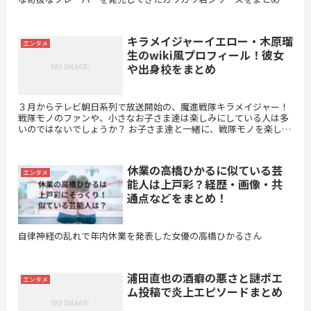
みました。 2019年10月より新発売のたまごやき...
キラメイジャーイエロー・木原瑠
エンタメ
生のwiki風プロフィール！彼女
や出身校をまとめ
３月からテレビ朝日系列で放送開始の、魔進戦隊キラメイジャー！
戦隊モノのファンや、小さなお子さま達は楽しみにしている人は多
いのではないでしょうか？ お子さま達と一緒に、戦隊モノを楽しみ
にしているママ達が気になるのは、出演している若手...
休業の高橋ひかるに似ている芸
エンタメ
能人は上戸彩？経歴・画像・共
通点などをまとめ！
自律神経の乱れで年内休業を発表した女優の高橋ひかるさん
浦田直也の酒癖の悪さと謎ポエ
エンタメ
ム投稿で炎上エピソードまとめ