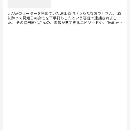
元AAAのリーダーを務めていた浦田直也（うらたなおや）さん。 酒
に酔って見知らぬ女性を平手打ちしたという容疑で逮捕されまし
た。 その浦田直也さんの、酒癖が悪すぎるエピソードや、 Twitter
での炎上になった謎ポエムのエピソードを紹介...