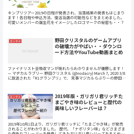
キンプリツアー2019の日程が発表され、当落結果の発表もはじまり
ます！各日程や申込方法、復活当選の可能性などをまとめました。
可愛いメンバーの誕生花をイメージしたロゴマークの秘密も・・？
野田クリスタルのゲームアプリ
エンタメ
の破壊力がやばい・・ダウンロ
ード方法やYouTube動画まとめ
ファイナリスト全吸収マンが現れたらわかりませんが優勝します！
— マヂカルラブリー 野田クリスタル (@nodacry) March 7, 2020 3/8
に放送された「R1グランプリ」で、 見事マジカルらぶりーの野田ク
リスタル...
2019年版・ガリガリ君リッチた
エンタメ
まごやき味のレビューと歴代の
美味しいフレーバーは？
2019年10月1日より、ガリガリ君リッチに「たまごやき味」が発売
されることがわかりました。 歴代、「ナポリタン味」などさまざま
な奇抜なフレーバーを発売してきたガリガリ君シリーズをまとめて