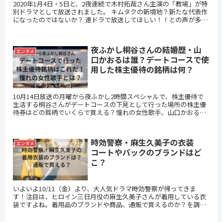
2020年1月4日・5日と、2夜連続で木村拓哉さん主演の「教場」が特
別ドラマとして放送されました。 キムタクの新境地？新たな代表作
になったのではないか？ 連ドラで放送してほしい！！との声が多数
で とても素晴らしいドラマでした。 教場の見どこ...
夜ふかし桐谷さんの結婚歴・山
エンタメ
口かおるは誰？デートコースで使
用した株主優待の銘柄は何？
10月14日放送の月曜から夜ふかし2時間スペシャルで、株主優待で
生活する桐谷さんがデートコースの下見として行った場所の株主優
待券はどの銘柄でいくらで買える？憧れの女性歌手、山口かおるさ
んについてもまとめました。
時効警察・麻生久美子の衣装
エンタメ
コートやバックのブランドはど
こ？
いよいよ10/11（金）より、大人気ドラマ時効警察が帰ってきま
す！注目は、ヒロイン三日月役の麻生久美子さんが着用している衣
装ですよね。着用品のブランドや商品、通販で買えるのか？を調べ
てみましたので是非チェックしてみてください。