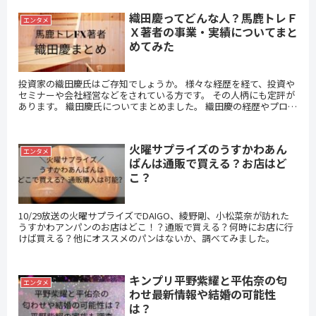
織田慶ってどんな人？馬鹿トレＦ
エンタメ
Ｘ著者の事業・実績についてまと
めてみた
投資家の織田慶氏はご存知でしょうか。 様々な経歴を経て、投資や
セミナーや会社経営などをされている方です。 その人柄にも定評が
あります。 織田慶氏についてまとめました。 織田慶の経歴やプロフ
ィール この投稿をIn...
火曜サプライズのうすかわあん
エンタメ
ぱんは通販で買える？お店はど
こ？
10/29放送の火曜サプライズでDAIGO、綾野剛、小松菜奈が訪れた
うすかわアンパンのお店はどこ！？通販で買える？何時にお店に行
けば買える？他にオススメのパンはないか、調べてみました。
キンプリ平野紫耀と平佑奈の匂
エンタメ
わせ最新情報や結婚の可能性
は？