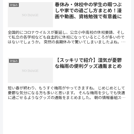
春休み・休校中の学生の暇つぶ
お悩み
しや家での過ごし方まとめ！漫
画や動画、資格勉強で有意義に
全国的にコロナウイルスが蔓延し、公立小中高校の休校要請、そし
て私立の各学校なども自主的に休校になっているところが多いので
はないでしょうか。 突然の長期休みで驚いてしまいましたよね。
通常のお休みなら、予定をたてて、レジャーなどに出かける...
【スッキリで紹介】湿気が憂鬱
お悩み
な梅雨の便利グッズ通販まとめ
短い春が終わり、もうすぐ梅雨がやってきますね。 じめじめとして
憂鬱な気分になる方も多いと思います。 そんな梅雨を少しでも快適
に過ごせるようなグッズの通販をまとめました。 朝の情報番組スッ
キリで放送されたグッズも掲載しています。 STT...