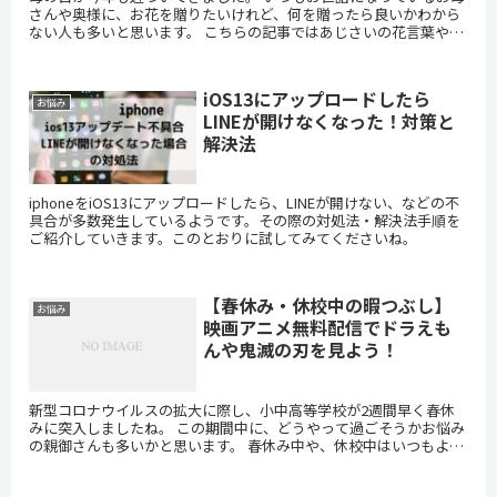
さんや奥様に、お花を贈りたいけれど、何を贈ったら良いかわから
ない人も多いと思います。 こちらの記事ではあじさいの花言葉や、
母の日のプレゼントにおすすめのカラーをまとめていきます...
iOS13にアップロードしたら
お悩み
LINEが開けなくなった！対策と
解決法
iphoneをiOS13にアップロードしたら、LINEが開けない、などの不
具合が多数発生しているようです。その際の対処法・解決法手順を
ご紹介していきます。このとおりに試してみてくださいね。
【春休み・休校中の暇つぶし】
お悩み
映画アニメ無料配信でドラえも
んや鬼滅の刃を見よう！
新型コロナウイルスの拡大に際し、小中高等学校が2週間早く春休
みに突入しましたね。 この期間中に、どうやって過ごそうかお悩み
の親御さんも多いかと思います。 春休み中や、休校中はいつもより
映画などを見る時間を増やしても良いかもしれません。 小学...