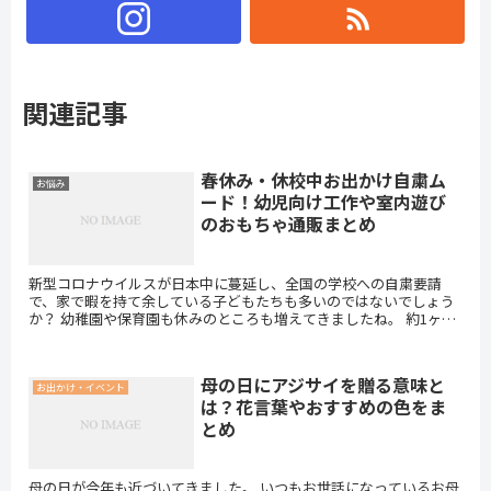
関連記事
春休み・休校中お出かけ自粛ム
お悩み
ード！幼児向け工作や室内遊び
のおもちゃ通販まとめ
新型コロナウイルスが日本中に蔓延し、全国の学校への自粛要請
で、家で暇を持て余している子どもたちも多いのではないでしょう
か？ 幼稚園や保育園も休みのところも増えてきましたね。 約1ヶ月
もお家にいたら、子どもたちもストレスも溜まるし、近くの...
母の日にアジサイを贈る意味と
お出かけ・イベント
は？花言葉やおすすめの色をま
とめ
母の日が今年も近づいてきました。 いつもお世話になっているお母