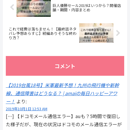
巨人優勝セール2019はいつから？開催店
舗・期間・内容まとめ
これで経費は落ちません！【最終話ネタ
バレ予想あらすじ】続編ありそうな終わ
り方？
コメント
【2019台風18号】米軍最新予想！九州の飛行機や新幹
線、通信障害はどうなる？ | amaiの毎日ハッピーアワ
ー！
より:
2019年10月1日 12:53 AM
[…] 【ドコモメール通信エラー】auも？5時間で復旧し
た様子だが、現在の状況はドコモのメール通信エラーが