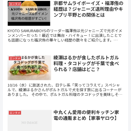
京都サムライボーイズ・福澤侑の
エンタメ
経歴は？ジャニーズ退所理由やキ
ンプリ平野との関係とは
KYOTO SAMURAIBOYSのリーダー福澤侑は元ジャニーズで元ボイメ
ンメンバーだった！最近では舞台・ハイキュー！に出演したことで
も話題になった福沢侑の華々しい経歴の数々をご紹介します。
KYOTO SAMURAIBOYSは京都の専用劇場で公演が見られます。
綾瀬はるかが食したポルトガル
エンタメ
料理・タコドッグが千葉で食べ
られる？店舗はどこ？
10/16（水）に放送された、日テレ系「笑ってコラえて」スペシャ
ルで、綾瀬はるかさんがポルトガルで犬を探す旅に出るコーナーが
ありました。 その中で、ポルトガル料理のタコドッグを美味しそう
に食べているシーンが印象的でしたので、タコドッグが食...
中丸くん愛用の便利キッチン家
エンタメ
電の通販まとめ【家事ヤロウ】