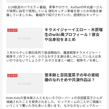
3/24放送のバラエティ番組、家事ヤロウで、Kattunの中丸雄一さん
が実際に自宅で使用している 便利キッチン家電を使ったお料理を披
露していましたね。 番組内で紹介されていた、超便利なキッチン家
電の通販をまとめました。 エ...
キラメイジャーイエロー・木原瑠
エンタメ
生のwiki風プロフィール！彼女
や出身校をまとめ
３月からテレビ朝日系列で放送開始の、魔進戦隊キラメイジャー！
戦隊モノのファンや、小さなお子さま達は楽しみにしている人は多
いのではないでしょうか？ お子さま達と一緒に、戦隊モノを楽しみ
にしているママ達が気になるのは、出演している若手...
堂本剛と百田夏菜子の年の差結
エンタメ
婚のなれそめや共演作品は？
Kinki Kidsの堂本剛さんとももいろクローバーｚの百田夏菜子さんが
結婚されたことを発表されました。 ビックネームの二人がご結婚と
いうことで驚いた方も多いと思います。 なかなかないビックカップ